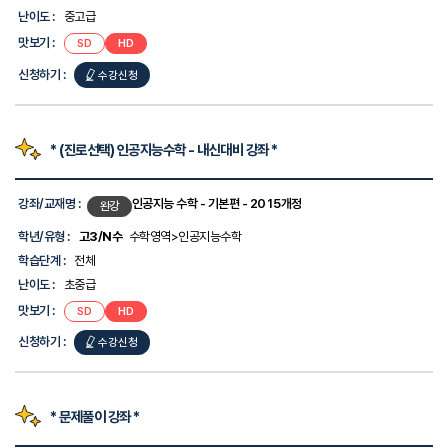
한
난이도 :
중고급
정
맛보기 :
SD
HD
보
를
신청하기 :
수강신청
제
공
합
니
다.
* (진로선택) 인공지능수학 - 내신대비 강좌 *
강
좌
강좌/교재명 :
인공지능 수학 - 기본편 - 2015개정
완강
목
록
학년/유형 :
고3/N수
수학영역>인공지능수학
-
학습단계 :
전체
강
좌/
난이도 :
초중급
교
맛보기 :
SD
HD
재
명,
신청하기 :
수강신청
학
년/
유
형,
학
* 문제풀이 강좌 *
습
단