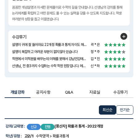
꼼꼼한 개념설명과 자세한 문제풀이로 수학의 길을 안내합니다. 선생님의 강의를 통해
논리체계를 확립하고 어떤 문제도 풀 수 있는 실력을 갖출 수 있도록 지도합니다. 학생
여러분의 성장을 돕고 이끌겠습니다.
수강후기
설명이 귀에 잘 들어와요 22개정 확률과 통계 자이도 해주셨으면 좋겠어용
곽 * 은
설명이 복잡하고 어려운 부분이 없지않아 있습니다
정 * 주
학원에서 미적분을 배우는데 이해를 못해서 강남인강에서 풍산자 강의를 찾다가 선생님 강의를 발견하게 되었어요! 비록 초반부를 수강하고 있지만 정말 이해가 잘되게 설명해주시고 예시를 들어 설명해주셔서 너무 좋아용 바로 영어랑 기호만 가득한 설명보다가 선생님 강의 보니까 이해가 넘나 잘돼요ㅎㅎ그리고 개념을 정말 꼼꼼히 설명해주셔서 너무 좋은거같아요 1학기에는 1등급을 겨우 받았었는데 ㅠ선생님 강의 들으면서 개념 탄탄하게 해서 이번에는 안정적으로 1등급 받고싶어요!! 열심히 해보겠습니다!앞으로도 좋은 강의 찍어주세요 감사합니다!
김 * 진
선생님, 전 중3까지 수업하는 수학 학원 원장입니다. 메가패쓰도 듣고, 유명하다는 강의를 다 들었지만, 선생님만큼 깔끔하고 이해잘되는 강의가 없었습니다. 약간 진지해서 수업이 무겁다는 느낌 빼고, 너무 강의가 이해가 잘되서 선생님 강의로 정착했습니다. 너무 좋습니다. 이제 고등 학생들도 선생님덕에 많이 받을 수 있을 것 같아요 너무나 감사합니다.
신 * 하
개설강좌
공지사항
Q&A
자료실
수강후기
최신순
인기순
강
좌
강좌/교재명 :
[풍산자] 확률과 통계 -2022개정
신규
진행
목
록
학년/유형 :
고2/1
수학영역 > 확률과통계