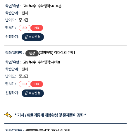
다.
학년/유형 :
고3/N수
수학영역>미적분
학습단계 :
전체
난이도 :
중고급
맛보기 :
SD
HD
신청하기 :
수강신청
강좌/교재명 :
[셀파해법] 김대식의 수학II
완강
학년/유형 :
고3/N수
수학영역>수학II
학습단계 :
전체
난이도 :
중고급
맛보기 :
SD
HD
신청하기 :
수강신청
* 기하 / 확률과통계 개념완성 및 문제풀이 강좌 *
강
좌
강좌/교재명 :
[풍산자] 김대식의 기하