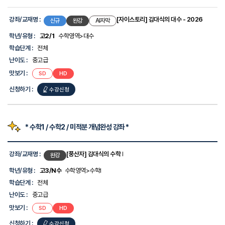
강좌/교재명 :
[자이스토리] 김대식의 대수 - 2026
신규
완강
AI자막
학년/유형 :
고2/1
수학영역>대수
학습단계 :
전체
난이도 :
중고급
맛보기 :
SD
HD
신청하기 :
수강신청
* 수학1 / 수학2 / 미적분 개념완성 강좌 *
강
좌
강좌/교재명 :
[풍산자] 김대식의 수학 I
완강
목
록
학년/유형 :
고3/N수
수학영역>수학I
-
학습단계 :
전체
강
좌/
난이도 :
중고급
교
맛보기 :
SD
HD
재
명,
신청하기 :
수강신청