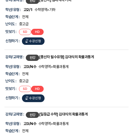
완강
목
록
학년/유형 :
고2/1
수학영역>기하
-
학습단계 :
전체
강
좌/
난이도 :
중고급
교
맛보기 :
SD
HD
재
명,
신청하기 :
수강신청
학
년/
유
형,
강좌/교재명 :
[풍산자 필수유형] 김대식의 확률과통계
완강
학
습
학년/유형 :
고3/N수
수학영역>확률과통계
단
학습단계 :
전체
계,
난
난이도 :
중고급
이
맛보기 :
SD
HD
도,
맛
신청하기 :
수강신청
보
기,
신
청
강좌/교재명 :
[일등급 수학] 김대식의 확률과통계
완강
하
기
학년/유형 :
고3/N수
수학영역>확률과통계
에
학습단계 :
전체
대