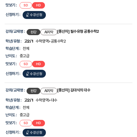
정
맛보기 :
SD
HD
보
를
신청하기 :
수강신청
제
공
합
니
강좌/교재명 :
[풍산자] 필수유형 공통수학2
완강
AI자막
다.
학년/유형 :
고2/1
수학영역>공통수학2
학습단계 :
전체
난이도 :
중고급
맛보기 :
SD
HD
신청하기 :
수강신청
강좌/교재명 :
[풍산자] 김대식의 대수
완강
AI자막
학년/유형 :
고2/1
수학영역>대수
학습단계 :
전체
난이도 :
중고급
맛보기 :
SD
HD
신청하기 :
수강신청