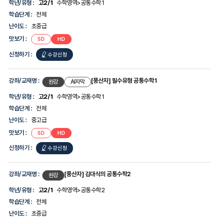
록
학년/유형 :
고2/1
수학영역>공통수학1
보
-
를
학습단계 :
전체
강
제
좌/
난이도 :
초중급
공
교
합
맛보기 :
SD
HD
재
니
명,
다.
신청하기 :
수강신청
학
년/
유
형,
강좌/교재명 :
[풍산자] 필수유형 공통수학1
완강
AI자막
학
습
학년/유형 :
고2/1
수학영역>공통수학1
단
학습단계 :
전체
계,
난
난이도 :
중고급
이
맛보기 :
SD
HD
도,
맛
신청하기 :
수강신청
보
기,
신
청
강좌/교재명 :
[풍산자] 김대식의 공통수학2
완강
하
기
학년/유형 :
고2/1
수학영역>공통수학2
에
학습단계 :
전체
대
한
난이도 :
초중급