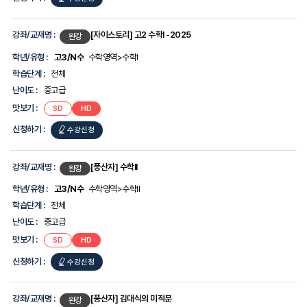
학
년/
유
형,
강좌/교재명 :
[자이스토리] 고2 수학I -2025
완강
학
습
학년/유형 :
고3/N수
수학영역>수학I
단
학습단계 :
전체
계,
난
난이도 :
중고급
이
맛보기 :
SD
HD
도,
맛
신청하기 :
수강신청
보
기,
신
청
강좌/교재명 :
[풍산자] 수학II
완강
하
기
학년/유형 :
고3/N수
수학영역>수학II
에
학습단계 :
전체
대
한
난이도 :
중고급
정
맛보기 :
SD
HD
보
를
신청하기 :
수강신청
제
공
합
니
강좌/교재명 :
[풍산자] 김대식의 미적분
완강