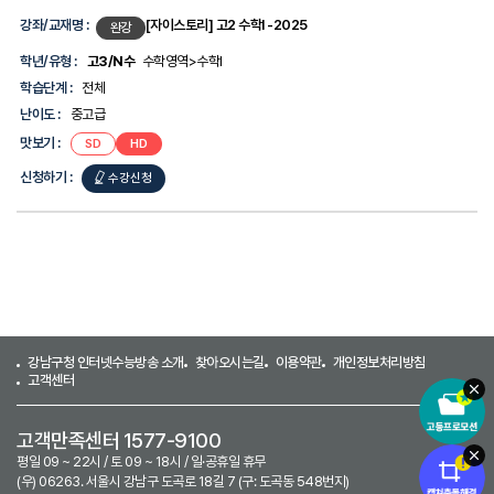
강
계,
좌
강좌/교재명 :
[자이스토리] 고2 수학I -2025
완강
난
목
이
록
학년/유형 :
고3/N수
수학영역>수학I
도,
-
맛
학습단계 :
전체
강
보
좌/
난이도 :
중고급
기,
교
신
맛보기 :
SD
HD
재
청
명,
하
신청하기 :
수강신청
학
기
년/
에
유
대
형,
한
학
정
습
보
단
를
계,
제
난
공
이
합
도,
강남구청 인터넷수능방송 소개
찾아오시는길
이용약관
개인정보처리방침
니
맛
고객센터
다.
보
기,
신
고객만족센터 1577-9100
청
평일 09 ~ 22시 / 토 09 ~ 18시 / 일·공휴일 휴무
하
(우) 06263. 서울시 강남구 도곡로 18길 7 (구: 도곡동 548번지)
기