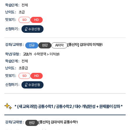
-
학습단계 :
전체
강
좌/
난이도 :
초급
교
맛보기 :
SD
HD
재
명,
신청하기 :
수강신청
학
년/
유
형,
강좌/교재명 :
[풍산자] 김대식의 미적분Ⅰ
신규
완강
AI자막
학
습
학년/유형 :
고2/1
수학영역 > 미적분I
단
학습단계 :
전체
계,
난
난이도 :
초중급
이
맛보기 :
SD
HD
도,
맛
신청하기 :
수강신청
보
기,
신
청
하
* (새 교육과정) 공통수학1 / 공통수학2 / 대수 개념완성 + 문제풀이 강좌 *
기
에
강
대
좌
강좌/교재명 :
[풍산자] 김대식의 공통수학1
완강
한
목
정