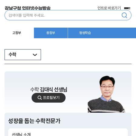
인트로 바로가기
전
통
체
합
메
검
뉴
색
고등부
중등부
평생학습
수학
수학
김대식 선생님
김
프로필보기
대
식
선
생
성장을 돕는 수학전문가
님
선생님 소개