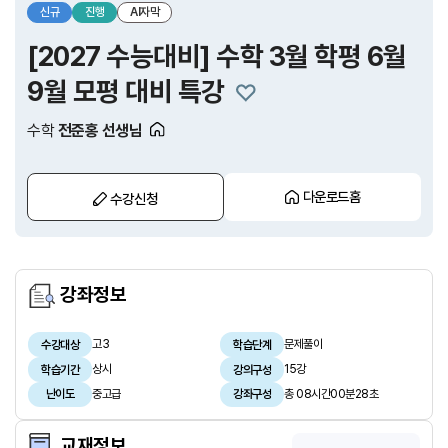
신규
진행
AI자막
[2027 수능대비] 수학 3월 학평 6월
9월 모평 대비 특강
수학
전준홍 선생님
다운로드홈
수강신청
강좌정보
고3
문제풀이
수강대상
학습단계
상시
15강
학습기간
강의구성
중고급
총 08시간00분28초
난이도
강좌구성
교재정보