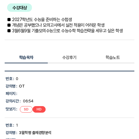
수강대상
■ 2027학년도 수능을 준비하는 수험생
■ 개념은 공부했으나 모의고사에서 실전 적용이 어려운 학생
■ 3월6월9월 기출모의수능으로 수능수학 학습전략을 세우고 싶은 학생
학습목차
수강후기
학습노트
학
습
번호 :
0
목
강의명 :
OT
차
목
페이지 :
록
강의시간 :
06:54
-
번
맛보기 :
SD
HD
호,
강
의
번호 :
1
명,
강의명 :
3월학평 출제경향분석
강
의