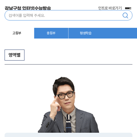
인트로 바로가기
전
통
체
합
메
검
뉴
색
고등부
중등부
평생학습
영역별