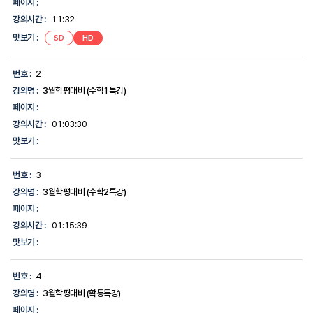
페이지 :
시
강의시간 :
11:32
간,
맛
맛보기 :
SD
HD
보
기,
에
번호 :
2
대
한
강의명 :
3월학평대비 (수학1특강)
정
페이지 :
보
를
강의시간 :
01:03:30
제
맛보기 :
공
합
니
번호 :
3
다.
강의명 :
3월학평대비 (수학2특강)
페이지 :
강의시간 :
01:15:39
맛보기 :
번호 :
4
강의명 :
3월학평대비 (확통특강)
페이지 :