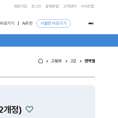
회원가입
로그인
결제방법
고객센터
사이트맵
 바로가기
Ai추천
서울런 바로가기
전
체
메
뉴
고등부
고2
영역별
22개정)