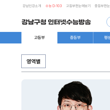
강남인강소개
수능 D-
103
고등부한눈에보기
중등부한눈
통
합
검
색
고등부
중등부
평
영역별