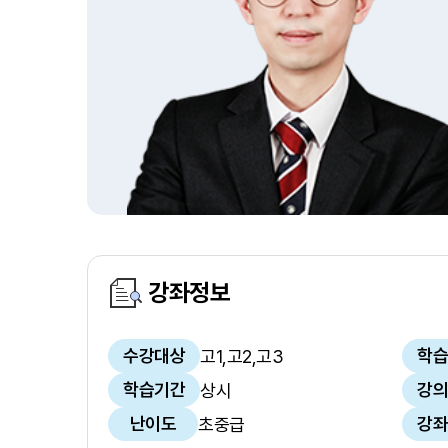
강좌정보
수강대상
학습
고1,고2,고3
학습기간
강의
상시
난이도
강좌
초중급