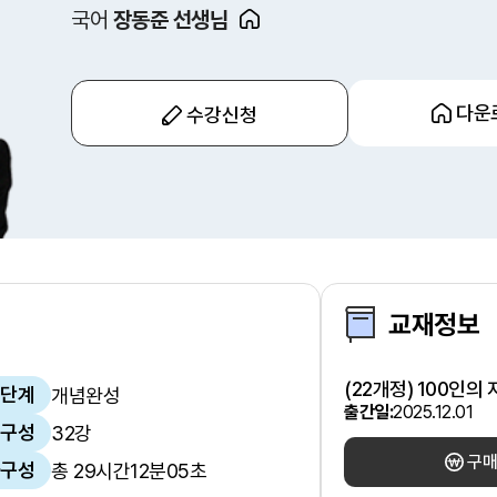
국어
장동준 선생님
다운
수강신청
교재정보
(22개정) 100인의
단계
개념완성
출간일:
2025.12.01
구성
32강
구
구성
총 29시간12분05초