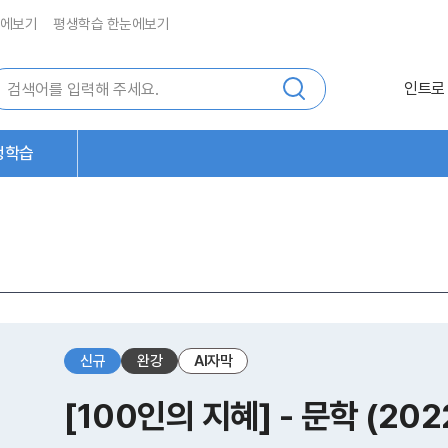
에보기
평생학습 한눈에보기
인트로
생학습
신규
완강
AI자막
[100인의 지혜] - 문학 (20