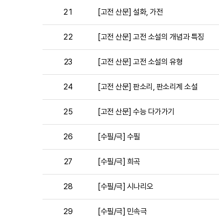
21
[고전 산문] 설화, 가전
22
[고전 산문] 고전 소설의 개념과 특징
23
[고전 산문] 고전 소설의 유형
24
[고전 산문] 판소리, 판소리계 소설
25
[고전 산문] 수능 다가가기
26
[수필/극] 수필
27
[수필/극] 희곡
28
[수필/극] 시나리오
29
[수필/극] 민속극