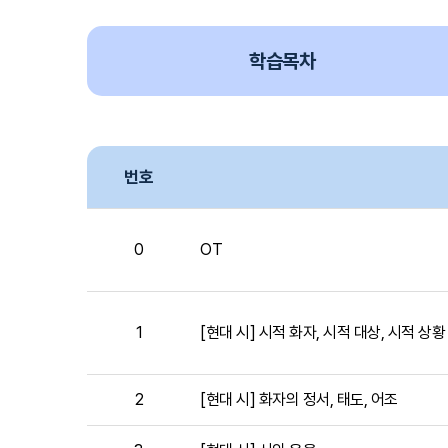
학습목차
번호
학
습
0
OT
목
차
목
록
1
[현대 시] 시적 화자, 시적 대상, 시적 상황
-
번
호,
강
2
[현대 시] 화자의 정서, 태도, 어조
의
명,