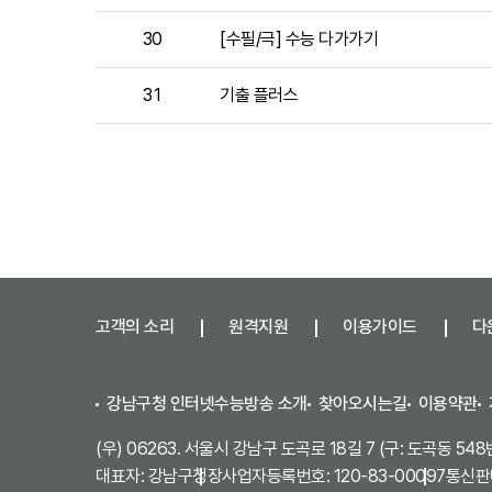
30
[수필/극] 수능 다가가기
31
기출 플러스
고객의 소리
원격지원
이용가이드
다
강남구청 인터넷수능방송 소개
찾아오시는길
이용약관
(우) 06263. 서울시 강남구 도곡로 18길 7 (구: 도곡동 548
대표자: 강남구청장
사업자등록번호: 120-83-00097
통신판매