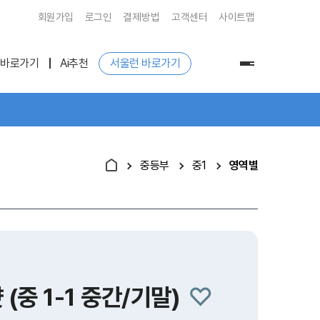
회원가입
로그인
결제방법
고객센터
사이트맵
 바로가기
Ai추천
서울런 바로가기
전
체
메
뉴
중등부
중1
영역별
(중 1-1 중간/기말)