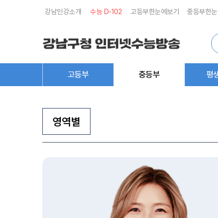
강남인강소개
수능 D-
102
고등부한눈에보기
중등부한눈
통
합
검
색
고등부
중등부
평
영역별