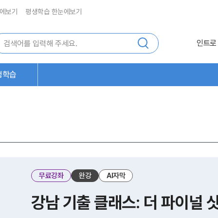
에보기
평생학습 한눈에보기
인트로
생학습
무료강좌
완강
AI자막
강남 기출 클래스: 더 파이널 샷 