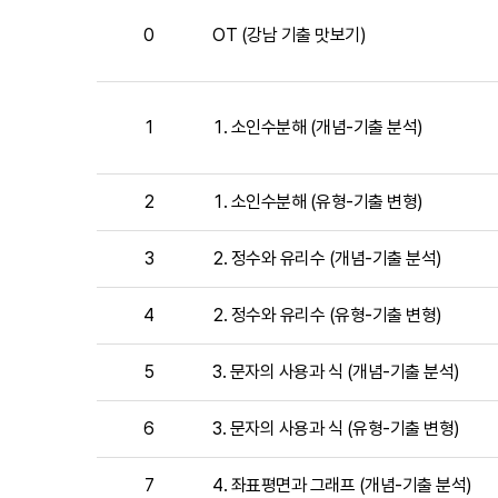
습
0
OT (강남 기출 맛보기)
목
차
목
록
1
1. 소인수분해 (개념-기출 분석)
-
번
호,
강
2
1. 소인수분해 (유형-기출 변형)
의
명,
3
2. 정수와 유리수 (개념-기출 분석)
강
의
시
4
2. 정수와 유리수 (유형-기출 변형)
간,
맛
5
3. 문자의 사용과 식 (개념-기출 분석)
보
기,
에
6
3. 문자의 사용과 식 (유형-기출 변형)
대
한
7
4. 좌표평면과 그래프 (개념-기출 분석)
정