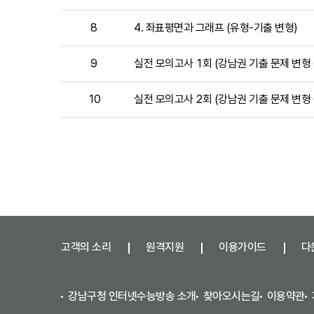
보
를
8
4. 좌표평면과 그래프 (유형-기출 변형)
제
공
9
실전 모의고사 1회 (강남권 기출 문제 변형 
합
니
다.
10
실전 모의고사 2회 (강남권 기출 문제 변형 
고객의 소리
원격지원
이용가이드
다
강남구청 인터넷수능방송 소개
찾아오시는길
이용약관