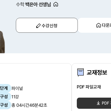
수학
백은아 선생님
다운
수강신청
교재정보
PDF 파일교재
단계
파이널
구성
11강
PDF
구성
총 04시간46분42초