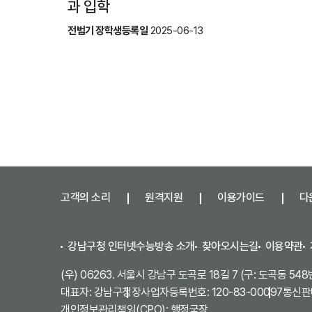
과 입학
전범기 장학생
등록일
2025-06-13
고객의 소리
원격지원
이용가이드
다
강남구청 인터넷수능방송 소개
찾아오시는길
이용약관
(우) 06263. 서울시 강남구 도곡로 18길 7 (구: 도곡동 548
대표자: 강남구청장
사업자등록번호: 120-83-00097
통신판매
개인정보관리책임(CPO): 행정국장