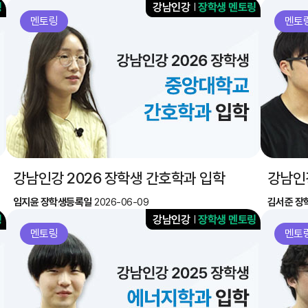
멘토링
멘토
강남인강 2026 장학생 간호학과 입학
강남인
임지윤 장학생
등록일
2026-06-09
김서준 장
멘토링
멘토