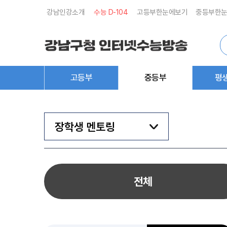
강남인강소개
수능 D-
104
고등부한눈에보기
중등부한
통
합
검
색
고등부
중등부
평
장학생 멘토링
전체