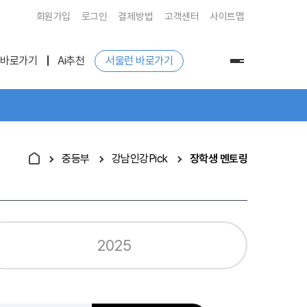
회원가입
로그인
결제방법
고객센터
사이트맵
 바로가기
Ai추천
서울런 바로가기
전
체
메
뉴
중등부
강남인강Pick
장학생 멘토링
2025