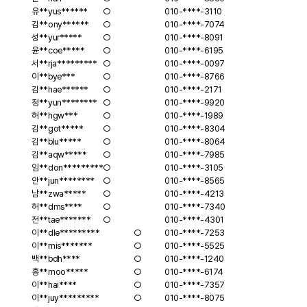
유**
yus******
○
010-****-3110
김**
ony******
○
010-****-7074
성**
yur*****
○
010-****-8091
윤**
coe*****
○
010-****-6195
서**
rja*********
○
010-****-0097
이**
bye***
○
010-****-8766
김**
hae******
○
010-****-2171
정**
yun********
○
010-****-9920
허**
hgw***
○
010-****-1989
김**
got*****
○
010-****-8304
김**
blu*****
○
010-****-8064
김**
aqw*****
○
010-****-7985
임**
don*********
○
010-****-3105
안**
jun********
○
010-****-8565
남**
zwa*****
○
010-****-4213
허**
dms****
○
010-****-7340
전**
tae*******
○
010-****-4301
이**
dle*********
○
010-****-7253
이**
mis*******
○
010-****-5525
백**
bdh****
○
010-****-1240
홍**
moo*****
○
010-****-6174
이**
hai****
○
010-****-7357
이**
juy*********
○
010-****-8075