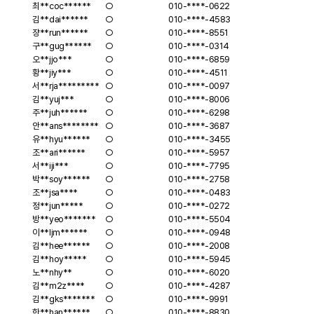
이
최**
coc******
○
010-****-0622
벤
김**
dai******
○
010-****-4583
트
쟝**
run******
○
010-****-8551
당
구**
gug******
○
010-****-0314
첨
오**
jjo***
○
010-****-6859
자
황**
jiy***
○
010-****-4511
발
서**
rja*********
○
010-****-0097
표
김**
yuj***
○
010-****-8006
주**
juh******
○
010-****-6298
안**
ans********
○
010-****-3687
유**
hyu******
○
010-****-3455
조**
ari******
○
010-****-5957
서**
iji***
○
010-****-7795
박**
soy******
○
010-****-2758
조**
jsa****
○
010-****-0483
정**
jun*****
○
010-****-0272
방**
yeo*******
○
010-****-5504
이**
ljm******
○
010-****-0948
김**
hee******
○
010-****-2008
김**
hoy*****
○
010-****-5945
노**
nhy**
○
010-****-6020
김**
m2z****
○
010-****-4287
김**
gks*******
○
010-****-9991
한**
han******
○
010-****-8830