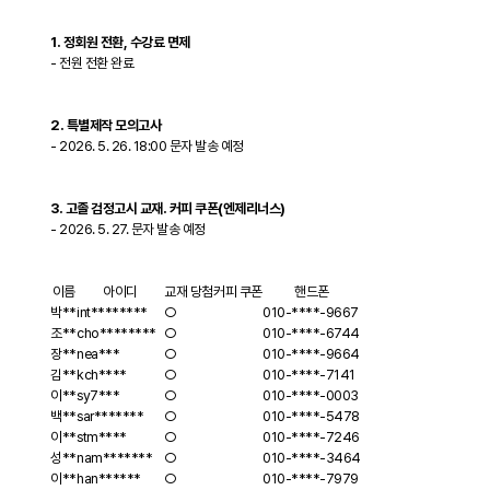
1. 정회원 전환, 수강료 면제
- 전원 전환 완료
2. 특별제작 모의고사
- 2026. 5. 26. 18:00 문자 발송 예정
3. 고졸 검정고시 교재. 커피 쿠폰(엔제리너스)
- 2026. 5. 27. 문자 발송 예정
이름
아이디
교재 당첨
커피 쿠폰
핸드폰
검
박**
int********
○
010-****-9667
정
조**
cho********
○
010-****-6744
고
장**
nea***
○
010-****-9664
시
김**
kch****
○
010-****-7141
0
이**
sy7***
○
010-****-0003
원
백**
sar*******
○
010-****-5478
패
이**
stm****
○
010-****-7246
키
성**
nam*******
○
010-****-3464
지
이**
han******
○
010-****-7979