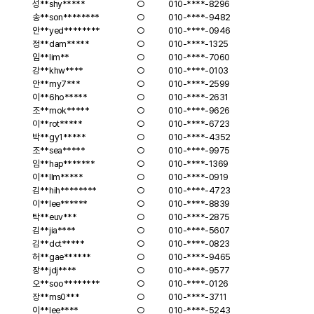
성**
shy*****
○
010-****-8296
송**
son********
○
010-****-9482
안**
yed********
○
010-****-0946
정**
dam*****
○
010-****-1325
임**
lim**
○
010-****-7060
강**
khw****
○
010-****-0103
안**
my7***
○
010-****-2599
이**
6ho*****
○
010-****-2631
조**
mok*****
○
010-****-9626
이**
rot*****
○
010-****-6723
박**
gy1*****
○
010-****-4352
조**
sea*****
○
010-****-9975
임**
hap*******
○
010-****-1369
이**
llm*****
○
010-****-0919
김**
hih********
○
010-****-4723
이**
lee******
○
010-****-8839
탁**
euv***
○
010-****-2875
김**
jia****
○
010-****-5607
김**
dct*****
○
010-****-0823
허**
gae******
○
010-****-9465
장**
jdj****
○
010-****-9577
오**
soo********
○
010-****-0126
장**
ms0***
○
010-****-3711
이**
lee****
○
010-****-5243