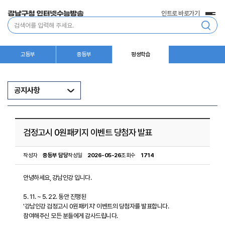
인트로 바로가기
전
통
체
합
메
검
뉴
색
고등부
중등부
평생학습
공지사항
검정고시 0원패키지 이벤트 당첨자 발표
작성자
중등부 담당
작성일
2026-05-26
조회수
1714
안녕하세요, 강남인강 입니다.
5. 11. ~ 5. 22. 동안 진행된
'강남인강 검정고시 0원패키지' 이벤트의 당첨자를 발표합니다.
참여해주신 모든 분들에게 감사드립니다.