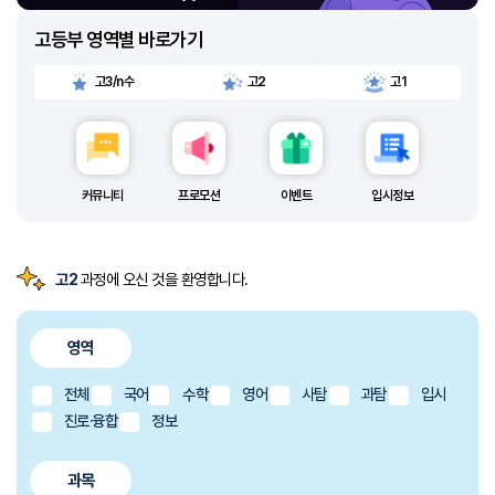
지
전
고등부 영역별 바로가기
고3/n수
고2
고1
커뮤니티
프로모션
이벤트
입시정보
고2
과정에 오신 것을 환영합니다.
영역
전체
국어
수학
영어
사탐
과탐
입시
진로·융합
정보
과목