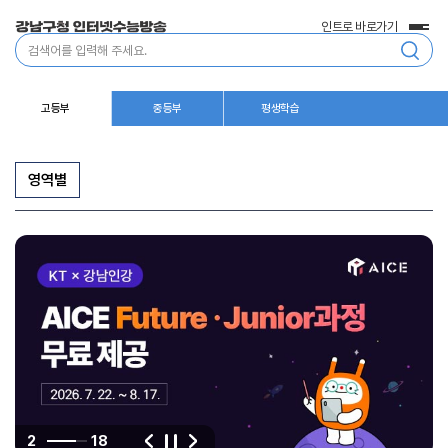
인트로 바로가기
전
통
체
합
메
검
뉴
색
고등부
중등부
평생학습
영역별
음
다
정
2
18
이