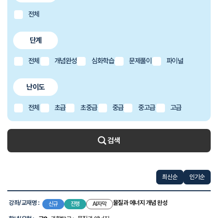
전체
단계
전체
개념완성
심화학습
문제풀이
파이널
난이도
전체
초급
초중급
중급
중고급
고급
검색
최신순
인기순
강
좌
강좌/교재명 :
물질과 에너지 개념 완성
신규
진행
AI자막
목
록