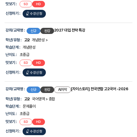
맛보기 :
[여름방학]
[여름방학]
SD
HD
대
AICE
AICE
한
-
-
신청하기 :
[여름방학]
수강신청
Junior
Junior
정
과정
과정
보
AICE
를
-
제
강좌/교재명 :
2027 대입 전략 특강
신규
완강
공
Junior
합
학년/유형 :
고2
개념완성 >
과정
니
학습단계 :
개념완성
다.
난이도 :
초중급
맛보기 :
2027
2027
SD
HD
대입
대입
전략
전략
신청하기 :
2027
수강신청
특강
특강
대입
전략
강좌/교재명 :
[자이스토리] 전국연합 고2국어 -2026
신규
완강
AI자막
특강
학년/유형 :
고2
국어영역 > 종합
학습단계 :
문제풀이
난이도 :
초중급
맛보기 :
[자이스토리]
[자이스토리]
SD
HD
전국연합
전국연합
고2국어
고2국어
신청하기 :
[자이스토리]
수강신청
-2026
-2026