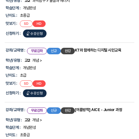
학년/유형 :
고2
과학탐구 > 물질과 에너지
-
학습단계 :
개념완성
선
생
난이도 :
초중급
님,
맛보기 :
물질과
물질과
SD
HD
강
에너지
에너지
좌/
개념
개념
신청하기 :
물질과
수강신청
완성
완성
교
재
에너지
명,
개념
학
강좌/교재명 :
KT와 함께하는 디지털 시민교육
무료강좌
신규
완강
년/
완성
유
학년/유형 :
고2
개념 >
형,
학습단계 :
개념완성
학
습
난이도 :
초급
단
맛보기 :
KT와
KT와
SD
HD
계,
함께하는
함께하는
난
디지털
디지털
신청하기 :
KT와
수강신청
시민교육
시민교육
이
도,
함께하는
맛
디지털
보
강좌/교재명 :
[여름방학] AICE - Junior 과정
무료강좌
신규
완강
기,
시민교육
신
학년/유형 :
고2
개념 >
청
학습단계 :
개념완성
하
기
난이도 :
초중급
에