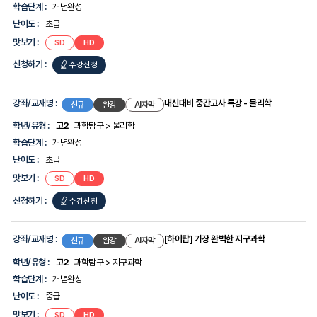
학습단계 :
개념완성
난이도 :
초급
맛보기 :
내신대비
내신대비
SD
HD
기말고사
기말고사
특강
특강
신청하기 :
내신대비
수강신청
-
-
물리학
물리학
기말고사
특강
강좌/교재명 :
내신대비 중간고사 특강 - 물리학
신규
완강
AI자막
-
학년/유형 :
고2
과학탐구 > 물리학
물리학
학습단계 :
개념완성
난이도 :
초급
맛보기 :
내신대비
내신대비
SD
HD
중간고사
중간고사
특강
특강
신청하기 :
내신대비
수강신청
-
-
물리학
물리학
중간고사
특강
강좌/교재명 :
[하이탑] 가장 완벽한 지구과학
신규
완강
AI자막
-
학년/유형 :
고2
과학탐구 > 지구과학
물리학
학습단계 :
개념완성
난이도 :
중급
맛보기 :
[하이탑]
[하이탑]
SD
HD