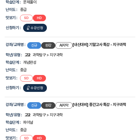
학습단계 :
문제풀이
난이도 :
중급
맛보기 :
[자이스토리]
[자이스토리]
SD
HD
통합과학2
통합과학2
-
-
신청하기 :
[자이스토리]
수강신청
2026개정판
2026개정판
통합과학2
-
강좌/교재명 :
[내신대비] 기말고사 특강 - 지구과학
신규
완강
AI자막
2026개정판
학년/유형 :
고2
과학탐구 > 지구과학
학습단계 :
개념완성
난이도 :
중급
맛보기 :
[내신대비]
[내신대비]
SD
HD
기말고사
기말고사
특강
특강
신청하기 :
[내신대비]
수강신청
-
-
지구과학
지구과학
기말고사
특강
강좌/교재명 :
[내신대비] 중간고사 특강 - 지구과학
신규
완강
AI자막
-
학년/유형 :
고2
과학탐구 > 지구과학
지구과학
학습단계 :
파이널
난이도 :
중급
맛보기 :
[내신대비]
[내신대비]
SD
HD