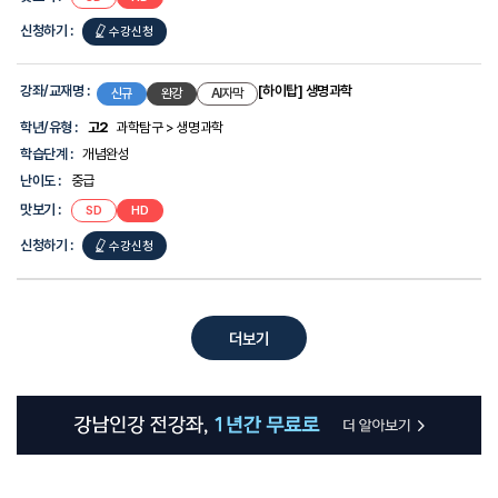
가장
가장
완벽한
완벽한
신청하기 :
[하이탑]
수강신청
지구과학
지구과학
가장
완벽한
강좌/교재명 :
[하이탑] 생명과학
신규
완강
AI자막
지구과학
학년/유형 :
고2
과학탐구 > 생명과학
학습단계 :
개념완성
난이도 :
중급
맛보기 :
[하이탑]
[하이탑]
SD
HD
생명과학
생명과학
신청하기 :
[하이탑]
수강신청
생명과학
더보기