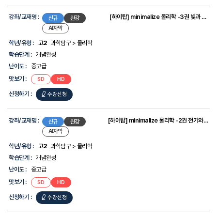
전국연합
고2국어
강좌/교재명 :
[하이탑] minimalize 물리학 -3권 빛과 물질
신규
완강
-2026
AI자막
학년/유형 :
고2
과학탐구 > 물리학
학습단계 :
개념완성
난이도 :
중고급
맛보기 :
[하이탑]
[하이탑]
SD
HD
minimalize
minimalize
물리학
물리학
신청하기 :
[하이탑]
수강신청
-3권
-3권
빛과
빛과
물질
물질
minimalize
물리학
강좌/교재명 :
[하이탑] minimalize 물리학 -2권 전기와 자기
신규
완강
-3권
AI자막
빛과
학년/유형 :
고2
과학탐구 > 물리학
물질
학습단계 :
개념완성
난이도 :
중고급
맛보기 :
[하이탑]
[하이탑]
SD
HD
minimalize
minimalize
물리학
물리학
신청하기 :
[하이탑]
수강신청
-2권
-2권
전기와
전기와
자기
자기
minimalize