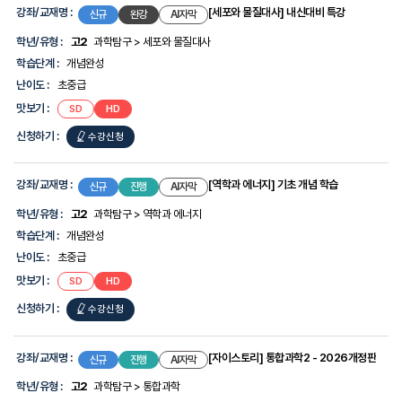
물리학
강좌/교재명 :
[세포와 물질대사] 내신대비 특강
신규
완강
AI자막
-2권
학년/유형 :
고2
과학탐구 > 세포와 물질대사
전기와
학습단계 :
개념완성
자기
난이도 :
초중급
맛보기 :
[세포와
[세포와
SD
HD
물질대사]
물질대사]
내신대비
내신대비
신청하기 :
[세포와
수강신청
특강
특강
물질대사]
내신대비
강좌/교재명 :
[역학과 에너지] 기초 개념 학습
신규
진행
AI자막
특강
학년/유형 :
고2
과학탐구 > 역학과 에너지
학습단계 :
개념완성
난이도 :
초중급
맛보기 :
[역학과
[역학과
SD
HD
에너지]
에너지]
기초
기초
신청하기 :
[역학과
수강신청
개념
개념
학습
학습
에너지]
기초
강좌/교재명 :
[자이스토리] 통합과학2 - 2026개정판
신규
진행
AI자막
개념
학년/유형 :
고2
과학탐구 > 통합과학
학습