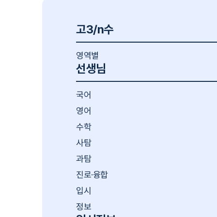
고3/n수
영역별
선생님
국어
영어
수학
사탐
과탐
진로·융합
입시
정보