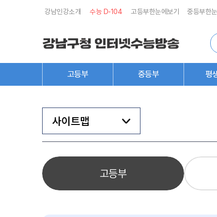
강남인강소개
수능 D-
104
고등부한눈에보기
중등부한
통
합
검
색
고등부
중등부
평
사이트맵
고등부