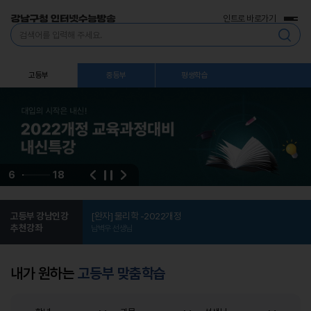
인트로 바로가기
전
통
체
합
메
검
뉴
색
고등부
중등부
평생학습
음
다
6
18
이
정
전
지
개정
고등부 강남인강
[완자] 물리학 -2022개정
추천강좌
남벽우 선생님
내가 원하는
고등부 맞춤학습