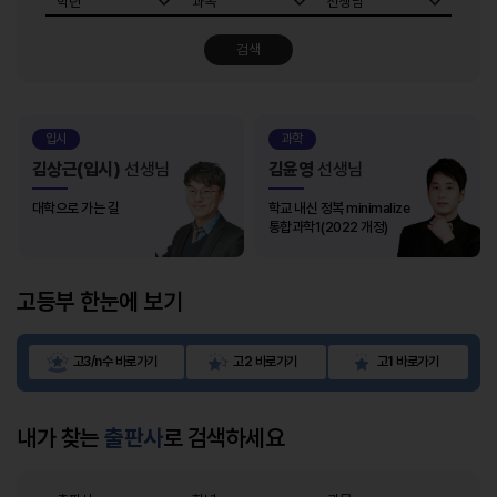
검색
입시
과학
김상근(입시)
선생님
김윤영
선생님
대학으로 가는 길
학교 내신 정복 minimalize
통합과학1(2022 개정)
고등부
한눈에 보기
고3/n수 바로가기
고2 바로가기
고1 바로가기
내가 찾는
출판사
로 검색하세요