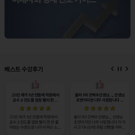
음
다
베스트 수강후기
이
정
전
지
고1인 제가 1년 전쯤에 학원에서
물리 1타 갓벽우선생님..., 선생님
공수 2 진도를 엄청 빨리 한 번
초면이지만 너무 사랑합니다 저
훑어보는 수준으로 나가서 무슨
자사고 다니는데 과탐 선행을
소리인지도 모르고 고난도 문제
아무것도 안해서 겨울방학 때 물리
프린트는 매번 두껍게 내주시고
때문에 너무너무 힘들었거든요...
고1인 제가 1년 전쯤에 학원에서
물리 1타 갓벽우선생님..., 선생님
그럴 때마다 이렇게 공부하는 게
선생님 강의 들으면서 차근차근
공수 2 진도를 엄청 빨리 한 번 훑
초면이지만 너무 사랑합니다 저 자
맞나,, 라는 생각도 들고 학원 같은
공부하다보니 내신 1등급도 받고,
어보는 수준으로 나가서 무슨 소리
사고 다니는데 과탐 선행을 아무것
반인 친구들보다 훨씬 뒤쳐진다고
물리에 대한 자신감도 생겼어요!
인지도 모르고 고난도 문제 프린트
도 안해서 겨울방학 때 물리 때문