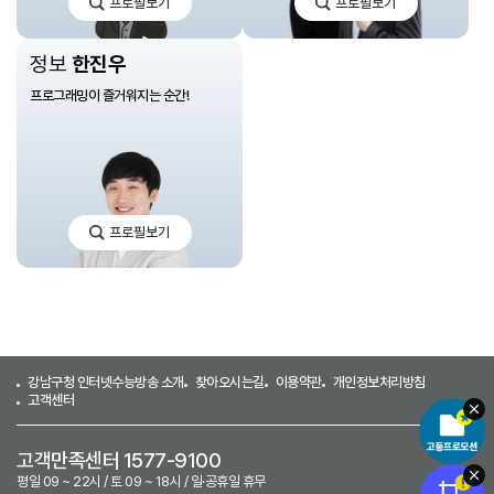
프로필보기
프로필보기
웅
득
열
하-
선
최
정보
한진우
생
정
님
원
프로그래밍이 즐거워지는 순간!
선
생
님
한
프로필보기
진
우
선
생
님
강남구청 인터넷수능방송 소개
찾아오시는길
이용약관
개인정보처리방침
고객센터
고객만족센터 1577-9100
평일 09 ~ 22시 / 토 09 ~ 18시 / 일·공휴일 휴무