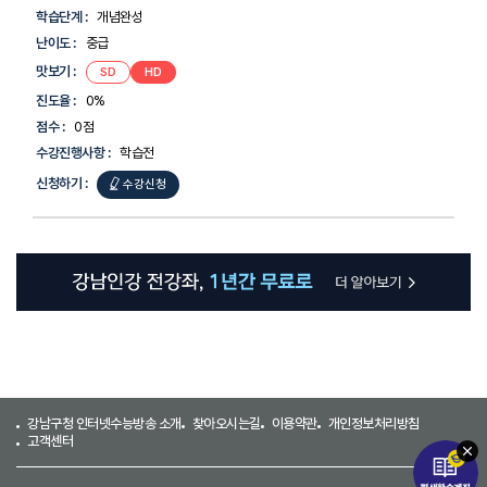
선
학습단계 :
개념완성
생
님,
난이도 :
중급
강
좌/
맛보기 :
[평생학습계좌제-
[평생학습계좌제-
SD
HD
검정]
검정]
교
올쏘
올쏘
진도율 :
0%
재
사회
사회
①-1
①-1
명,
점수 :
0점
[2022개정]
[2022개정]
학
수강진행사항 :
학습전
년/
유
신청하기 :
[평생학습계좌제-
수강신청
형,
학
검정]
습
올쏘
단
계,
사회
난
①-1
이
도,
[2022개정]
맛
보
기,
진
도
율,
강남구청 인터넷수능방송 소개
찾아오시는길
이용약관
개인정보처리방침
점
고객센터
수,
수