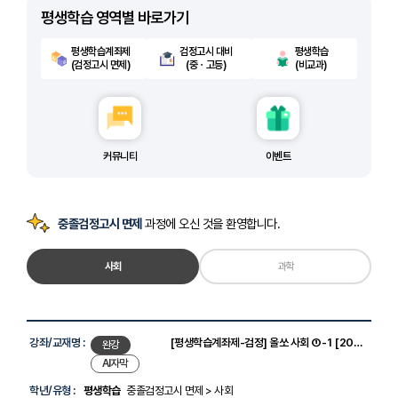
평생학습 영역별 바로가기
평생학습계좌제
검정고시 대비
평생학습
(검정고시 면제)
(중ㆍ고등)
(비교과)
커뮤니티
이벤트
중졸검정고시 면제
과정에 오신 것을 환영합니다.
사회
과학
강
좌
강좌/교재명 :
[평생학습계좌제-검정] 올쏘 사회 ①-1 [2022개정]
완강
목
AI자막
록
-
학년/유형 :
평생학습
중졸검정고시 면제 > 사회