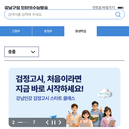
인트로 바로가기
전
통
체
합
메
검
뉴
색
고등부
중등부
평생학습
중졸
음
다
정
2
7
이
지
전