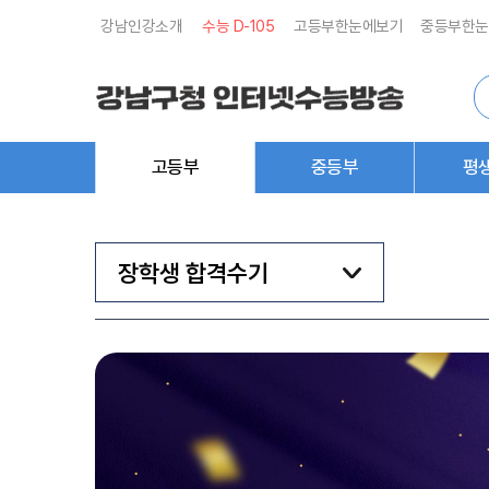
강남인강소개
수능 D-
105
고등부한눈에보기
중등부한눈
통
합
검
색
고등부
중등부
평
장학생 합격수기