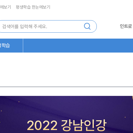
에보기
평생학습 한눈에보기
인트로
생학습
2022 강남인강