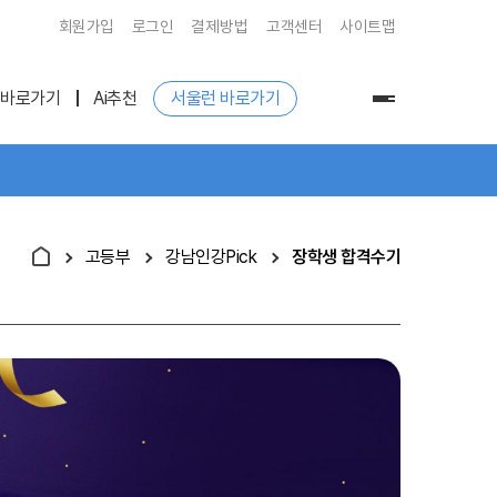
회원가입
로그인
결제방법
고객센터
사이트맵
 바로가기
Ai추천
서울런 바로가기
전
체
메
뉴
고등부
강남인강Pick
장학생 합격수기