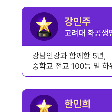
강민주
고려대 화공생
강남인강과 함께한 5년,
중학교 전교 100등 밑 
한민희