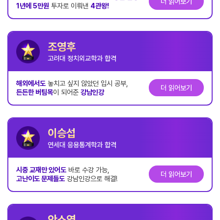
더 읽어보기
1년에 5만원
투자로 이뤄낸
4관왕!
조영후
고려대 정치외교학과 합격
해외에서도
놓치고 싶지 않았던 입시 공부,
더 읽어보기
든든한 버팀목
이 되어준
강남인강
이승섭
연세대 응용통계학과 합격
시중 교재만 있어도
바로 수강 가능,
더 읽어보기
고난이도 문제들도
강남인강으로 해결!
안소영