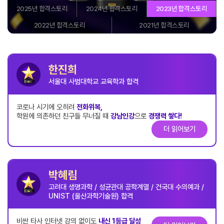
2025년 합격스토리
2024년 합격스토리
2023년 합격스토리
2022년 합격스토리
2021년 합격스토리
한진희
서울대 사범대학교 교육학과 합격
코로나 시기에 오히려
전화위복,
학원에 의존하던 친구들 무너질 때
강남인강
으로
경쟁력 쌓다!
더 읽어보기
박혜림
고려대 생명과학 / 성균관대 공학계열 / 건국대 수의예과 /
UNIST (울산과학기술원) 합격
비싼 타사 인터넷 강의 없이도
내신 1등급 달성