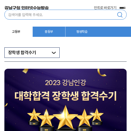
인트로 바로가기
전
통
체
합
메
검
뉴
색
고등부
중등부
평생학습
장학생 합격수기
2023 강남인강
대학합격 장학생 합격수기