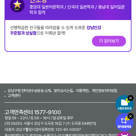
중앙대 일본어문학과 / 단국대 일본학과 / 충남대 일어일문
학과 합격
선행학습한 친구들을 따라잡을 수 있게 도와준
강남인강
꾸준함과 성실함
으로 이뤄낸 합격!
더 읽어보기
강남구청 인터넷수능방송 소개
찾아오시는길
이용약관
개인정보처리방침
고객센터
고객만족센터 1577-9100
평일 09 ~ 22시 / 토 09 ~ 18시 / 일·공휴일 휴무
(우) 06263. 서울시 강남구 도곡로 18길 7 (구: 도곡동 548번지)
대표자: 강남구청장
사업자등록번호: 120-83-00097
통신판매업 신고: 제2009-서울강남-01039호
개인정보관리책임(CPO): 행정국장